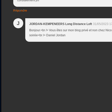
cordialement jm
Répondre
J
JORDAN-KEMPENEERS Long Distance Loft
31/05/2023 1
Bonjour.<br /> Vous êtes sur mon blog privé et non chez Nico
soirée<br /> Daniel Jordan