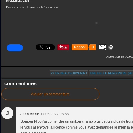
MALLEMOLEN"
!
Pas de vente de matériel d'occasion
Repost
0
Published By JOR
<< UN BEAU SOUVENIR !
UNE BELLE RENCONTRE (NE
commentaires
Ajouter un commentaire
J
Jean Marie
17/06/2022 06:56
Bonjour Nico j'ai comender un unikon champ plus depuis plus de trois
je vous ai envoyé la licence comme vous avez demandée le mien la pi