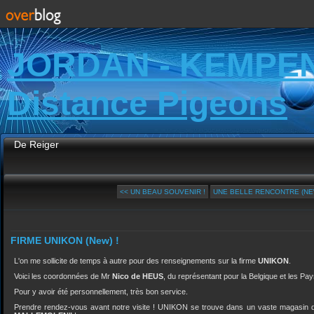
JORDAN - KEMPE
Distance Pigeons
De Reiger
<< UN BEAU SOUVENIR !
UNE BELLE RENCONTRE (NE
FIRME UNIKON (New) !
L'on me sollicite de temps à autre pour des renseignements sur la firme
UNIKON
.
Voici les coordonnées de Mr
Nico de HEUS
, du représentant pour la Belgique et les Pa
Pour y avoir été personnellement, très bon service.
Prendre rendez-vous avant notre visite ! UNIKON se trouve dans un vaste magasin