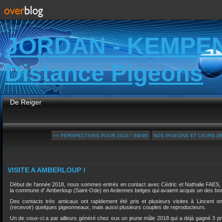
JORDAN - KEMPE
Distance Pigeons
De Reiger
<< PERSPECTIVES POUR 2018 ! (NEW)
NOS PIGEONS ET LEURS DE
VISITE A AMBERLOUP !
Début de l'année 2018, nous sommes entrés en contact avec Cédric et Nathalie FAES,
la commune d' Amberloup (Saint-Ode) en Ardennes belges qui avaient acquis un des bons 
Des contacts très amicaux ont rapidement été pris et plusieurs visites à Lincent o
(recevoir) quelques pigeonneaux, mais aussi plusieurs couples de reproducteurs.
Un de ceux-ci a par ailleurs généré chez eux un jeune mâle 2018 qui a déjà gagné 3 p