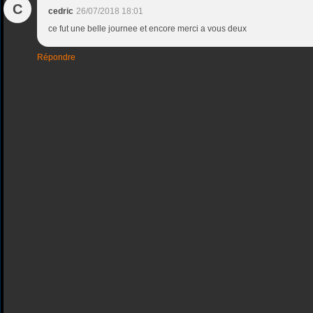
C
cedric
26/07/2018 18:01
ce fut une belle journee et encore merci a vous deux
Répondre