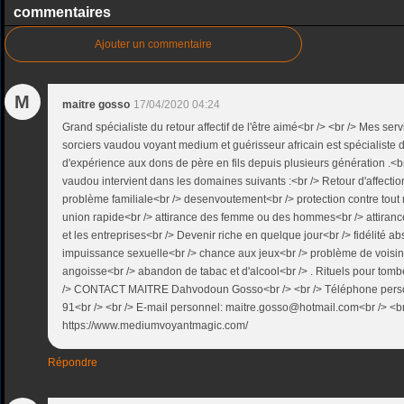
commentaires
Ajouter un commentaire
M
maitre gosso
17/04/2020 04:24
Grand spécialiste du retour affectif de l'être aimé<br /> <br /> Mes se
sorciers vaudou voyant medium et guérisseur africain est spécialiste 
d'expérience aux dons de père en fils depuis plusieurs génération .<b
vaudou intervient dans les domaines suivants :<br /> Retour d'affectio
problème familiale<br /> desenvoutement<br /> protection contre tout
union rapide<br /> attirance des femme ou des hommes<br /> attirance
et les entreprises<br /> Devenir riche en quelque jour<br /> fidélité a
impuissance sexuelle<br /> chance aux jeux<br /> problème de voisi
angoisse<br /> abandon de tabac et d'alcool<br /> . Rituels pour tom
/> CONTACT MAITRE Dahvodoun Gosso<br /> <br /> Téléphone perso
91<br /> <br /> E-mail personnel: maitre.gosso@hotmail.com<br /> <br
https://www.mediumvoyantmagic.com/
Répondre