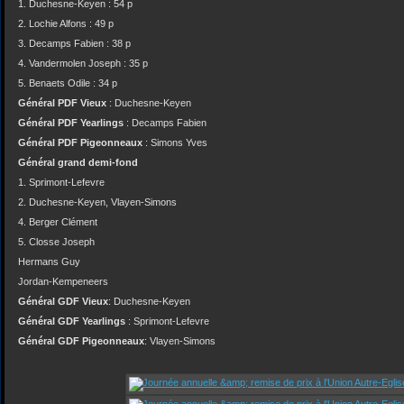
1. Duchesne-Keyen : 54 p
2. Lochie Alfons : 49 p
3. Decamps Fabien : 38 p
4. Vandermolen Joseph : 35 p
5. Benaets Odile : 34 p
Général PDF Vieux
: Duchesne-Keyen
Général PDF Yearlings
: Decamps Fabien
Général PDF Pigeonneaux
: Simons Yves
Général grand demi-fond
1. Sprimont-Lefevre
2. Duchesne-Keyen, Vlayen-Simons
4. Berger Clément
5. Closse Joseph
Hermans Guy
Jordan-Kempeneers
Général GDF Vieux
: Duchesne-Keyen
Général GDF Yearlings
: Sprimont-Lefevre
Général GDF Pigeonneaux
: Vlayen-Simons