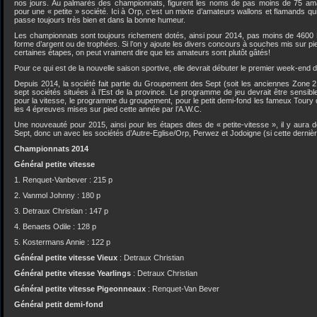
nos jours. Au palmarès des championnats, figurent les noms de pas moins de 75 amat
pour une « petite » société. Ici à Orp, c’est un mixte d’amateurs wallons et flamands q
passe toujours très bien et dans la bonne humeur.
Les championnats sont toujours richement dotés, ainsi pour 2014, pas moins de 4600 E
forme d’argent ou de trophées. Si l’on y ajoute les divers concours à souches mis sur pied
certaines étapes, on peut vraiment dire que les amateurs sont plutôt gâtés!
Pour ce qui est de la nouvelle saison sportive, elle devrait débuter le premier week-end d
Depuis 2014, la société fait partie du Groupement des Sept (soit les anciennes Zone 2 e
sept sociétés situées à l’Est de la province. Le programme de jeu devrait être sensible
pour la vitesse, le programme du groupement, pour le petit demi-fond les fameux Toury d
les 4 épreuves mises sur pied cette année par l’A.W.C.
Une nouveauté pour 2015, ainsi pour les étapes dites de « petite-vitesse », il y aur
Sept, donc un avec les sociétés d’Autre-Eglise/Orp, Perwez et Jodoigne (si cette dernièr
Championnats 2014
Général petite vitesse
1. Renquet-Vanbever : 215 p
2. Vanmol Johnny : 180 p
3. Detraux Christian : 147 p
4. Benaets Odile : 128 p
5. Kostermans Annie : 122 p
Général petite vitesse Vieux
: Detraux Christian
Général petite vitesse Yearlings
: Detraux Christian
Général petite vitesse Pigeonneaux
: Renquet-Van Bever
Général petit demi-fond