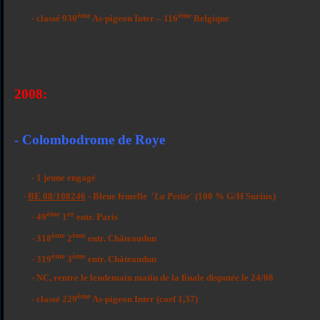
ème
ème
- classé 930
As-pigeon Inter – 116
Belgique
2008
:
- Colombodrome de Roye
- 1 jeune engagé
-
BE 08/108246
- Bleue femelle
'
La Petite'
(100 % G/H Surinx)
ème
er
- 49
1
entr. Paris
ème
ème
- 318
2
entr. Châteaudun
ème
ème
- 319
3
entr. Châteaudun
- NC, rentre le lendemain matin de la finale disputée le 24/08
ème
- classé 229
As-pigeon Inter (coef 1,37)