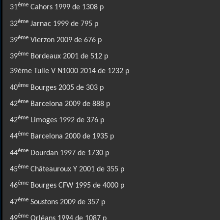
ème
31
Cahors 1999 de 1308 p
ème
32
Jarnac 1999 de 795 p
ème
39
Vierzon 2009 de 676 p
ème
39
Bordeaux 2001 de 512 p
39ème Tulle V N1000 2014 de 1232 p
ème
40
Bourges 2005 de 303 p
ème
42
Barcelona 2009 de 888 p
ème
42
Limoges 1992 de 376 p
ème
44
Barcelona 2000 de 1935 p
ème
44
Dourdan 1997 de 1730 p
ème
45
Châteauroux Y 2001 de 355 p
ème
46
Bourges CFW 1995 de 4000 p
ème
47
Soustons 2009 de 357 p
ème
49
Orléans 1994 de 1087 p