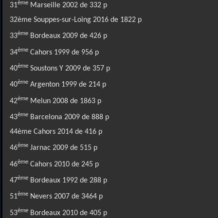
ème
31
Marseille 2002 de 332 p
32ème Souppes-sur-Loing 2016 de 1822 p
ème
33
Bordeaux 2009 de 426 p
ème
34
Cahors 1999 de 956 p
ème
40
Soustons Y 2009 de 357 p
ème
40
Argenton 1999 de 214 p
ème
42
Melun 2008 de 1863 p
ème
43
Barcelona 2009 de 888 p
44ème Cahors 2014 de 416 p
ème
46
Jarnac 2009 de 515 p
ème
46
Cahors 2010 de 245 p
ème
47
Bordeaux 1992 de 288 p
ème
51
Nevers 2007 de 3464 p
ème
53
Bordeaux 2010 de 405 p