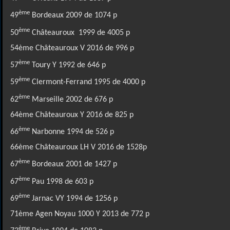
ème
49
Bordeaux 2009 de 1074 p
ème
50
Châteauroux 1999 de 4005 p
54ème Châteauroux V 2016 de 996 p
ème
57
Toury Y 1992 de 646 p
ème
59
Clermont-Ferrand 1995 de 4000 p
ème
62
Marseille 2002 de 676 p
64ème Châteauroux Y 2016 de 825 p
ème
66
Narbonne 1994 de 526 p
66ème Châteauroux LH V 2016 de 1528p
ème
67
Bordeaux 2001 de 1427 p
ème
67
Pau 1998 de 603 p
ème
69
Jarnac VY 1994 de 1256 p
71ème Agen Noyau 1000 Y 2013 de 772 p
ème