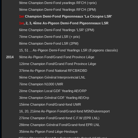
9ème Champion Demi-Fond yearlings RFCH (+prix)
9ème Champion Demi-Fond Yearlings RFCH (3PM)
1er
Champion Demi-Fond Pigeonneaux 'La Cicogne LSR'
1er
, 2, 3, 4ème As-Pigeon Demi-Fond Pigeonneaux LSR
6ème Champion Demi-Fond Yearlings 'LSR' (2PM)
7ème Champion Demi-Fond LSR (+ prix)
8ème Champion Demi-Fond LSR (2PM)
15, 51 ... As-Pigeon Demi-Fond Yearlings LSR (8 pigeons classés)
2014
9ème As-Pigeon Fond/Grand Fond Province Liège
12ème Champion Fond/Grand Fond Province Liège
37ème As-Pigeon Fond National RFCB/KDBD
9ème Champion Général Interprovincial LNL
7ème Champion N1000 UWR
2ème Champion Local GDF Yearling AE/ORP
3ème Champion Général GDF Yearling AE/Orp
15ème Champion Fond/Grand-fond UWR
16, 20, 21ème As-Pigeon Fond/Grand-fond MSNDuivensport
27ème Champion Fond/Grand-fond C.F.W (EPR LNL)
28ème Champion Général Fond/Grand-fond EPR LNL
35ème As-Pigeon Fond Liège-Hesbaye