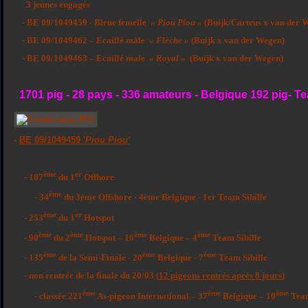
3 jeunes engagés
- BE 09/1049459 - Bleue femelle
« Piou Piou »
(Buijk/Carteus x van der 
- BE 09/1049462 – Ecaillé mâle
« Flèche »
(Buijk x van der Wegen)
- BE 09/1049463 – Ecaillé male
« Royal »
(Buijk x van der Wegen)
1701 pig - 28 pays - 336 amateurs - Belgique 192 pig- Te
-
BE 09/1049459 '
Piou Piou'
ème
er
- 187
du 1
Offhore
ème
- 34
du 3ème Offshore - 4ème Belgique - 1er Team Sibille
ème
er
- 253
du 1
Hotspot
ème
ème
ème
ème
- 90
du 2
Hotspot – 16
Belgique – 4
Team Sibille
ème
ème
ème
- 135
de la Semi-Finale - 20
Belgique - 7
Team Sibille
- non rentrée de la finale du 20/03 (
12 pigeons rentrés après 8 jours
)
ème
ème
ème
- classée 221
As-pigeon International – 37
Belgique – 10
Team