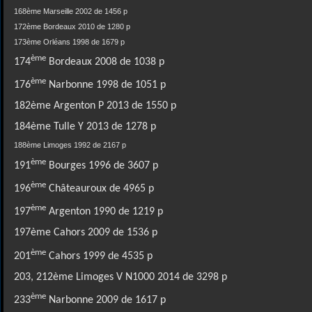
168ème Marseille 2002 de 1456 p
172ème Bordeaux 2010 de 1280 p
173ème Orléans 1998 de 1679 p
ème
174
Bordeaux 2008 de 1038 p
ème
176
Narbonne 1998 de 1051 p
182ème Argenton P 2013 de 1550 p
184ème Tulle Y 2013 de 1278 p
188ème Limoges 1992 de 2167 p
ème
191
Bourges 1996 de 3607 p
ème
196
Châteauroux de 4965 p
ème
197
Argenton 1990 de 1219 p
197ème Cahors 2009 de 1536 p
ème
201
Cahors 1999 de 4535 p
203, 212ème Limoges V N1000 2014 de 3298 p
ème
233
Narbonne 2009 de 1617 p