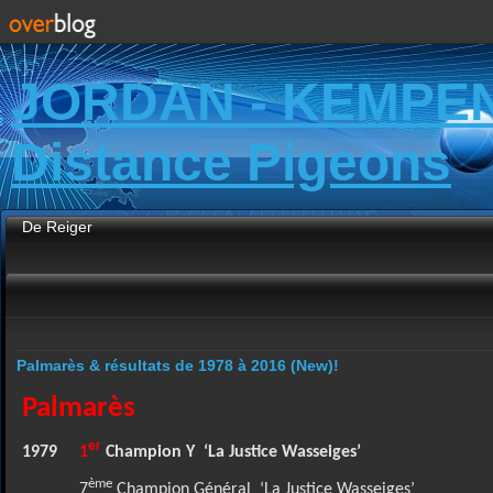
JORDAN - KEMPE
Distance Pigeons
De Reiger
Palmarès & résultats de 1978 à 2016 (New)!
Palmarès
er
1979
1
Champion Y
‘La Justice Wasseiges’
ème
7
Champion Général
‘La Justice Wasseiges’