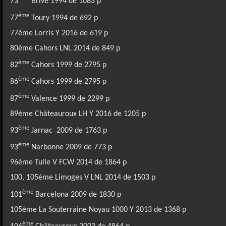
73
Brive 1994 de 1083 p
ème
77
Toury 1994 de 692 p
77ème Lorris Y 2016 de 619 p
80ème Cahors LNL 2014 de 849 p
ème
82
Cahors 1999 de 2795 p
ème
86
Cahors 1999 de 2795 p
ème
87
Valence 1999 de 2299 p
89ème Châteauroux LH Y 2016 de 1205 p
ème
93
Jarnac 2009 de 1763 p
ème
93
Narbonne 2009 de 773 p
96ème Tulle V FCW 2014 de 1864 p
100, 105ème Limoges V LNL 2014 de 1503 p
ème
101
Barcelona 2009 de 1830 p
105ème La Souterraine Noyau 1000 Y 2013 de 1368 p
ème