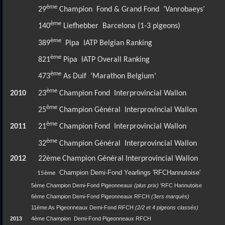
ème
29
Champion
Fond & Grand Fond
‘Vanrobaeys’
ème
140
Liefhebber
Barcelona (1-3 pigeons)
ème
389
Pipa
IATP Belgian Ranking
ème
821
Pipa
IATP Overall Ranking
ème
473
As Duif
‘Marathon Belgium’
ème
2010
23
Champion Fond
I
nterprovincial Wallon
ème
25
Champion Général
Interprovincial Wallon
ème
2011
21
Champion Fond
Interprovincial Wallon
ème
32
Champion Général
Interprovincial Wallon
2012
22ème
Champion Général Interprovincial Wallon
Champion Demi-Fond Yearlings 'RFCHannutoise'
15ème
5ème Champion Demi-Fond Pigeonneaux
(plus prix)
'RFC Hannutoise
6ème Champion Demi-Fond Pigeonneaux RFCH
(3ers marqués)
11ème As Pigeonneaux Demi-Fond RFCH
(2/2 et 4 pigeons classés)
2013
4ème Champion Demi-Fond Pigeonneaux RFCH