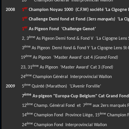
26
Champion Général
Interprovincial Wallon
er
2008
1
Champion Noyau 1000
(C.F.W) société ‘La Cigogne
er
1
Challenge Demi fond et Fond
(3ers marqués)
‘La C
er
1
As Pigeon Fond
‘Challenge Genot’
ème
2, 3
As Pigeon Demi fond & Fond V
‘La Cigogne Lens 
ème
3
As Pigeon
Demi fond & Fond Y ‘La Cigogne Lens St
ème
19
As Pigeon
‘Master Award’ cat 4
(Grand Fond)
ème
23, 31
As Pïgeon
‘Master Award’ Cat 3
(Fond)
ème
24
Champion Général
Interprovincial Wallon
ème
2009
5
Quinté (Marathon)
‘L’Avenir Forville’
ème
7
As-pigeon "Europa-Cup Belgium" Cat Grand Fond
ème
ème
12
Champ. Général Fond
et
7
aux 2ers marqués
ème
ème
14
Champion Fond
Province Liège, 15
Champion 
ème
24
Champion Fond
Interprovincial Wallon