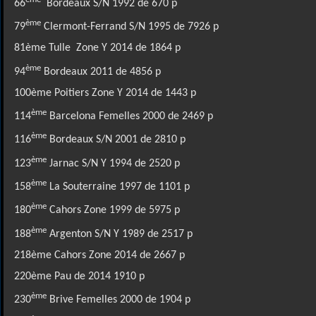
66
Bordeaux S/N 1992 de 670 p
ème
79
Clermont-Ferrand S/N 1995 de 7926 p
81ème Tulle Zone Y 2014 de 1864 p
ème
94
Bordeaux 2011 de 4856 p
100ème Poitiers Zone Y 2014 de 1443 p
ème
114
Barcelona Femelles 2000 de 2469 p
ème
116
Bordeaux S/N 2001 de 2810 p
ème
123
Jarnac S/N Y 1994 de 2520 p
ème
158
La Souterraine 1997 de 1101 p
ème
180
Cahors Zone 1999 de 5975 p
ème
188
Argenton S/N Y 1989 de 2517 p
218ème Cahors Zone 2014 de 2667 p
220ème Pau de 2014 1910 p
ème
230
Brive Femelles 2000 de 1904 p