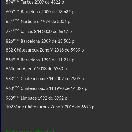
ème
594
Tarbes 2009 de 4822 p
ème
605
Barcelona 2000 de 13.689 p
ème
621
Narbonne 1994 de 5006 p
ème
771
Jarnac S/N 2000 de 5667 p
ème
826
Barcelona 2009 de 13.502 p
832 Châteauroux Zone V 2016 de 5939 p
ème
864
Barcelona 1994 de 11.214 p
864ème Agen Y 2013 de 5283 p
ème
933
Châteauroux S/N 2009 de 7903 p
ème
960
Châteauroux S/N 1990 de 14.027 p
ème
960
Limoges 1992 de 8952 p
1027ème Châteauroux Zone Y 2016 de 6573 p