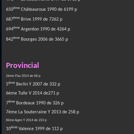
ème
650
Châteauroux 1990 de 6199 p
ème
687
Brive 1999 de 7262 p
ème
694
Argenton 1990 de 4264 p
ème
842
Bourges 2006 de 3665 p
Provincial
2ème Pau 2014 de 66 p
ème
5
Berlin Y 2007 de 332 p
6ème Tulle V 2014 de271 p
ème
7
Bordeaux 1990 de 326 p
7ème La Souterraine Y 2013 de 258 p
8ème Agen Y 2014 de 153 p
ème
10
Valence 1999 de 112 p