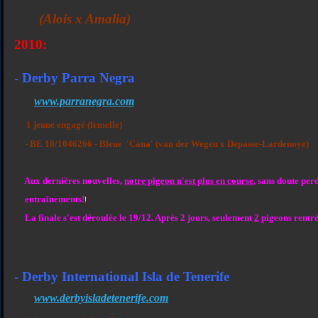
(Alois x Amalia)
2010
:
- Derby Parra Negra
www.parranegra.com
1 jeune engagé (femelle)
- BE 10/1046266 - Bleue 'Cana' (van der Wegen x Depasse-Lardenoye
)
Aux dernières nouvelles,
notre pigeon n'est plus en course
, sans doute per
entraînements!
!
La finale s'est déroulée le 19/12. Après 2 jours, seulement
2
pigeons rentré
- Derby International Isla de Tenerife
www.derbyisladetenerife.com