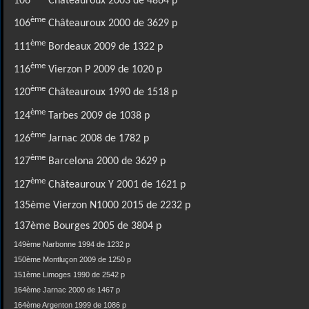
106
Châteauroux 2003 de 4864 p
ème
106
Châteauroux 2000 de 3629 p
ème
111
Bordeaux 2009 de 1322 p
ème
116
Vierzon P 2009 de 1020 p
ème
120
Châteauroux 1990 de 1518 p
ème
124
Tarbes 2009 de 1038 p
ème
126
Jarnac 2008 de 1782 p
ème
127
Barcelona 2000 de 3629 p
ème
127
Châteauroux Y 2001 de 1621 p
135ème Vierzon N1000 2015 de 2232 p
137ème Bourges 2005 de 3804 p
149ème Narbonne 1994 de 1232 p
150ème Montluçon 2009 de 1250 p
151ème Limoges 1990 de 2542 p
164ème Jarnac 2000 de 1467 p
164ème Argenton 1999 de 1086 p