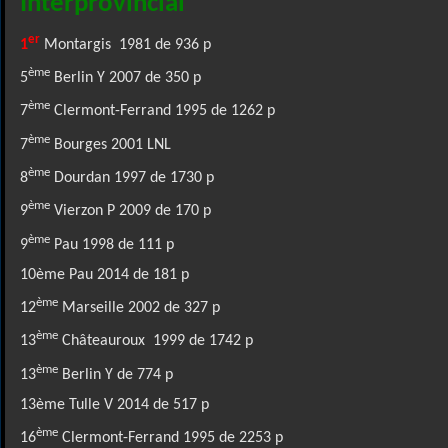
Interprovincial
er
1
Montargis 1981 de 936 p
ème
5
Berlin Y 2007 de 350 p
ème
7
Clermont-Ferrand 1995 de 1262 p
ème
7
Bourges 2001 LNL
ème
8
Dourdan 1997 de 1730 p
ème
9
Vierzon P 2009 de 170 p
ème
9
Pau 1998 de 111 p
10ème Pau 2014 de 181 p
ème
12
Marseille 2002 de 327 p
ème
13
Châteauroux 1999 de 1742 p
ème
13
Berlin Y de 774 p
13ème Tulle V 2014 de 517 p
ème
16
Clermont-Ferrand 1995 de 2253 p