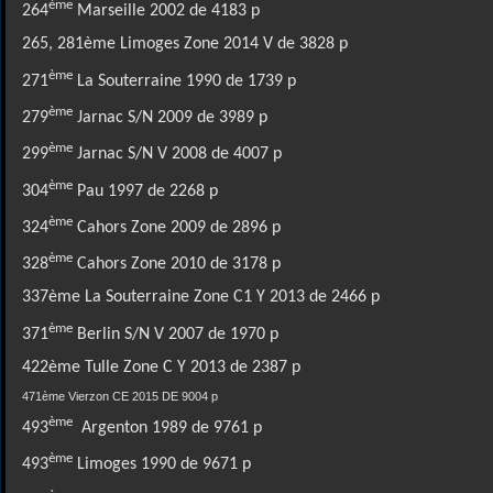
ème
264
Marseille 2002 de 4183 p
265, 281ème Limoges Zone 2014 V de 3828 p
ème
271
La Souterraine 1990 de 1739 p
ème
279
Jarnac S/N 2009 de 3989 p
ème
299
Jarnac S/N V 2008 de 4007 p
ème
304
Pau 1997 de 2268 p
ème
324
Cahors Zone 2009 de 2896 p
ème
328
Cahors Zone 2010 de 3178 p
337ème La Souterraine Zone C1 Y 2013 de 2466 p
ème
371
Berlin S/N V 2007 de 1970 p
422ème Tulle Zone C Y 2013 de 2387 p
471ème Vierzon CE 2015 DE 9004 p
ème
493
Argenton 1989 de 9761 p
ème
493
Limoges 1990 de 9671 p