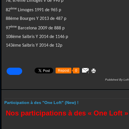
78, 87ème Limoges V de 996 p
ème
82
Limoges 1991 de 965 p
88ème Bourges Y 2013 de 487 p
ème
97
Barcelona 2009 de 888 p
108ème Salbris Y 2014 de 1146 p
143ème Salbris Y 2014 de 12p
Repost
0
Published By L
Participation à des "One Loft" (New) !
Nos participations à des « One Loft »