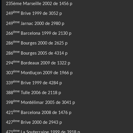
235ème Marseille 2002 de 1456 p
ème
249
Brive 1999 de 3052 p
ème
249
Jarnac 2000 de 2980 p
ème
266
Barcelona 1999 de 2130 p
ème
286
Bourges 2000 de 2625 p
ème
286
Bourges 2005 de 4314 p
ème
294
Bordeaux 2009 de 1322 p
ème
303
Montluçon 2009 de 1966 p
ème
339
Brive 1999 de 4284 p
ème
388
Tulle 2006 de 2118 p
ème
398
Montélimar 2005 de 3041 p
ème
421
Barcelona 2008 de 1476 p
ème
427
Brive 2000 de 2943 p
ème
471
La Souterraine 1999 de 3918 p