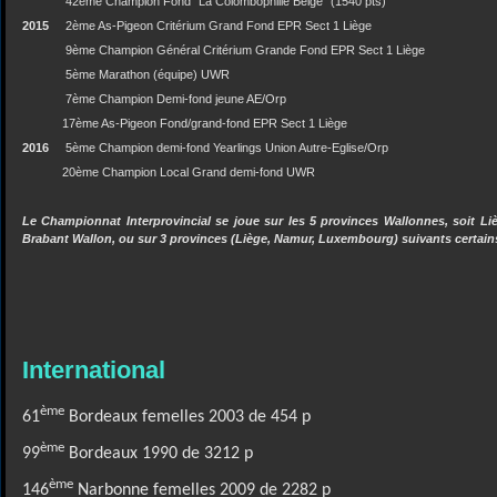
42ème Champion Fond "La Colombophilie Belge" (1540 pts)
2015
2ème As-Pigeon Critérium Grand Fond EPR Sect 1 Liège
9ème Champion Général Critérium Grande Fond EPR Sect 1 Liège
5ème Marathon (équipe) UWR
7ème Champion Demi-fond jeune AE/Orp
17ème As-Pigeon Fond/grand-fond EPR Sect 1 Liège
2016
5ème Champion demi-fond Yearlings Union Autre-Eglise/Orp
20ème Champion Local Grand demi-fond UWR
Le Championnat Interprovincial se joue sur les 5 provinces Wallonnes, soit L
Brabant Wallon, ou sur 3 provinces (Liège, Namur, Luxembourg) suivants certains
International
ème
61
Bordeaux femelles 2003 de 454 p
ème
99
Bordeaux 1990 de 3212 p
ème
146
Narbonne femelles 2009 de 2282 p