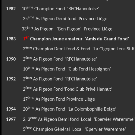
ème
1982
10
Champion Fond
‘RFCHannutoise’
ème
25
As Pigeon Demi fond
Province Liège
ème
33
As Pigeon
‘Bon Pigeon’
Province Liège
er
1983
1
Champion Jeune amateur
‘Amis du Grand Fond’
ème
2
Champion Demi-fond & Fond
‘La Cigogne Lens-St-
ème
1990
2
As Pigeon Fond
‘RFCHannutoise’
ème
10
As Pigeon Fond
‘Club Fond Hesbignon’
ème
1992
2
As Pigeon Fond
‘RFCHannutoise’
ème
2
As Pigeon Fond ‘Fond Club Privé Hannut’
ème
17
As Pigeon Fond Province Liège
ème
1994
20
As Pigeon Fond
‘La Colombophilie Belge’
ème
1997
2, 3
As Pigeon Demi fond
Local
‘Epervier Waremme’
ème
5
Champion Général
Local
‘Epervier Waremme’