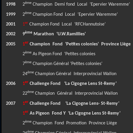
ème
1998
2
Champion
Demi fond
Local
‘Epervier Waremme’
ème
1999
2
Champion Fond
Local
‘Epervier Waremme’
er
2001
1
Champion Fond
Local
‘RFCHannutoise’
ème
2002
9
Marathon
‘U.W.Ramillies’
er
2005
1
Champion
Fond
‘Petites colonies’
Province Liège
ème
2
As Pigeon Fond
‘Petites colonies
ème
7
Champion Général ‘Petites colonies’
ème
24
Champion Général
Interprovincial Wallon
er
2006
1
Challenge Fond
‘La Cigogne Lens St-Remy’
ème
22
Champion
Général
Interprovincial Wallon
er
2007
1
Challenge Fond
‘La Cigogne Lens- St-Remy’
er
1
As Pigeon
Fond Y
‘La Cigogne Lens St-Remy’
ème
2
Champion
Fond
Promotion
Province Liège
ème