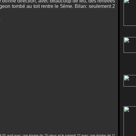
e bonne direction, avec beaucoup de feu, des rentrées
geon tombé au toit rentre le 5ème. Bilan: seulement 2
)
i 05 avril avec une équipe de 15 vieux et le samedi 22 avec une équipe de 11