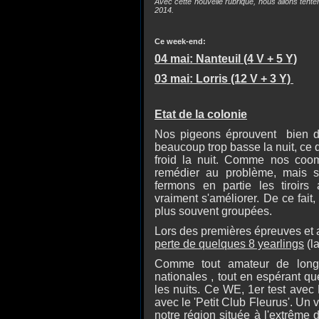
Avec cette nouvelle rubrique, nous allons tent
2014.
Ce week-end:
04 mai: Nanteuil (4 V + 5 Y)
03 mai: Lorris (12 V + 3 Y)
Etat de la colonie
Nos pigeons éprouvent bien des
beaucoup trop basse la nuit, ce 
froid la nuit. Comme nos coom
remédier au problème, mais sa
fermons en partie les tiroir
vraiment s'améliorer. De ce fait,
plus souvent groupées.
Lors des premières épreuves et 
perte de quelques 8 yearlings
(la
Comme tout amateur de longu
nationales , tout en espérant q
les nuits. Ce WE, 1er test avec
avec le 'Petit Club Fleurus'. Un
notre région située à l'extrême 