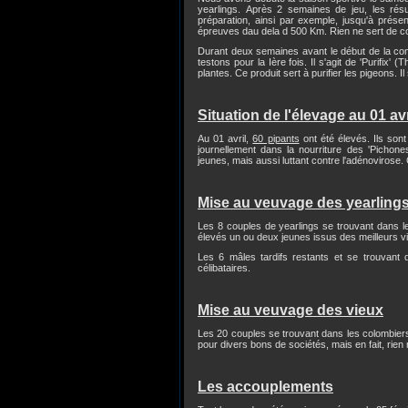
yearlings. Après 2 semaines de jeu, les résul
préparation, ainsi par exemple, jusqu'à prése
épreuves dau dela d 500 Km. Rien ne sert de co
Durant deux semaines avant le début de la com
testons pour la Ière fois. Il s'agit de 'Purifix
plantes. Ce produit sert à purifier les pigeons. 
Situation de l'élevage au 01 avr
Au 01 avril,
60 pipants
ont été élevés. Ils sont
journellement dans la nourriture des 'Pichone
jeunes, mais aussi luttant contre l'adénovirose. C
Mise au veuvage des yearling
Les 8 couples de yearlings se trouvant dans le 
élevés un ou deux jeunes issus des meilleurs 
Les 6 mâles tardifs restants et se trouvant
célibataires.
Mise au veuvage des vieux
Les 20 couples se trouvant dans les colombiers n
pour divers bons de sociétés, mais en fait, rien
Les accouplements