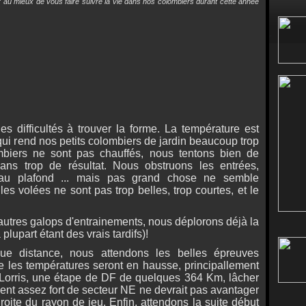
er au mieux de vous faire suivre la vie dans nos colombiers durant cette année
 difficultés à trouver la forme. La température est
qui rend nos petits colombiers de jardin beaucoup trop
biers ne sont pas chauffés, nous tentons bien de
ns trop de résultat. Nous obstruons les entrées,
s au plafond ... mais pas grand chose ne semble
 les volées ne sont pas trop belles, trop courtes, et le
autres galops d'entrainements, nous déplorons déjà la
 plupart étant des vrais tardifs)!
e distance, nous attendons les belles épreuves
ue les températures seront en hausse, principallement
 Lorris, une étape de DF de quelques 364 Km, lâcher
 vent assez fort de secteur NE ne devrait pas avantager
droite du rayon de jeu. Enfin, attendons la suite début