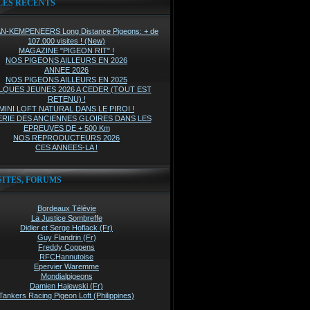
LES RÉCENTS
-KEMPENEERS Long Distance Pigeons: + de
107.000 visites ! (New)
MAGAZINE "PIGEON RIT" !
NOS PIGEONS AILLEURS EN 2026
ANNEE 2026
NOS PIGEONS AILLEURS EN 2025
QUES JEUNES 2026 A CEDER (TOUT EST
RETENU) !
MINI LOFT NATURAL DANS LE PIROI !
RIE DES ANCIENNES GLOIRES DANS LES
EPREUVES DE + 500 Km
NOS REPRODUCTEURS 2026
CES ANNEES-LA !
SITES, FORUMS
Bordeaux Télévie
La Justice Sombreffe
Didier et Serge Hoflack (Fr)
Guy Flandrin (Fr)
Freddy Coppens
RFCHannutoise
Epervier Waremme
Mondialpigeons
Damien Hajewski (Fr)
Tankers Racing Pigeon Loft (Philippines)