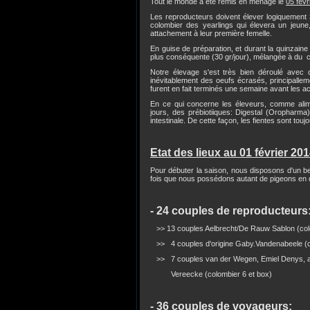
Tout le monde a été remis en ménage le
05 févr
Les reproducteurs doivent élever logiquement 
colombier des yearlings qui élevera un jeune, 
attachement à leur première femelle.
En guise de préparation, et durant la quinzain
plus conséquente (30 gr/jour), mélangée à du c
Notre élevage s'est très bien déroulé avec 
inévitablement des oeufs écrasés, principallem
furent en fait terminés une semaine avant les 
En ce qui concerne les éleveurs, comme alime
jours, des prébiotiiques: Digestal (Oropharm
intestinale. De cette façon, les fientes sont touj
Etat des lieux au 01 février 20
Pour débuter la saison, nous disposons d'un be
fois que nous possédons autant de pigeons en 
- 24 couples de reproducteurs
>> 13 couples Aelbrecht/De Rauw Sablon (colo
>> 4 couples d'origine Gaby.Vandenabeele (c
>> 7 couples van der Wegen, Emiel Denys, a
Vereecke (colombier 6 et box)
- 36 couples de voyageurs: