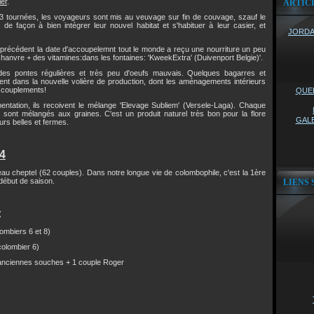
ier
.
ARTIC
3 tournées, les voyageurs sont mis au veuvage sur fin de couvage, szauf le
de façon à bien intégrer leur nouvel habitat et s'habituer à leur casier, et
JORDAN
e précédent la date d'accoupelemnt tout le monde a reçu une nourriture un peu
hanvre + des vitamines:dans les fontaines: 'KweekExtra' (Duivenport Belgie)'.
des pontes régulières et très peu d'oeufs mauvais. Quelques bagarres et
ent dans la nouvelle volière de production, dont les aménagements intérieurs
accouplements!
QUEL
ntation, ils recoivent le mélange 'Elevage Subliem' (Versele-Laga). Chaque
a) sont mélangés aux graines.
C'est un produit naturel très bon pour la flore
GALE
ours belles et fermes.
14
au cheptel (62 couples). Dans notre longue vie de colombophile, c'est la 1ère
début de saison.
LIENS 
:
mbiers 6 et 8)
olombier 6)
nciennes souches + 1 couple Roger