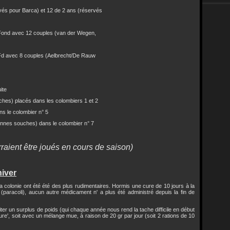
vés pour Barca) et 12 de 2 ans (réservés
Fond avec 12 couples (van der Wegen,
 Fd avec 8 couples (Aelbrecht/De Rauw
ite
s) placés dans les colombiers 1 et 2
 le colombier n° 5
nnes souches) dans le colombier n° 7
rraient être joués en cours de saison)
hiver
la colonie ont été été des plus rudimentaires. Hormis une cure de 10 jours à la
paracoli), aucun autre médicament n' a plus été administré depuis la fin de
éviter un surplus de poids (qui chaque année nous rend la tache difficile en début
dure', soit avec un mélange mue, à raison de 20 gr par jour (soit 2 rations de 10