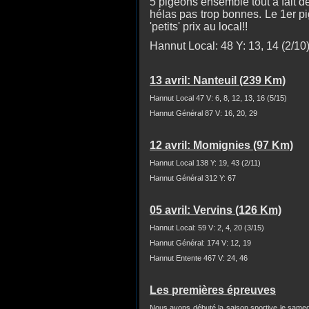
5 pigeons ensemble tout à fait d
hélas pas trop bonnes. Le 1er pi
'petits' prix au local!!
Hannut Local: 48 Y: 13, 14 (2/10
13 avril:
Nanteuil
(239 Km)
Hannut Local 47 V: 6, 8, 12, 13, 16 (5/15)
Hannut Général 87 V: 16, 20, 29
12 avril: Momignies (97 Km)
Hannut Local 138 Y: 19, 43 (2/11)
Hannut Général 312 Y: 67
05 avril: Vervins (126 Km)
Hannut Local: 59 V: 2, 4, 20 (3/15)
Hannut Général: 174 V: 12, 19
Hannut Entente 467 V: 24, 46
Les premières épreuves
Nous avons débuté la saison sportive le samed