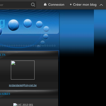
Connexion
+
Créer mon blog
g
CTS
jordandaniel@skynet.be
NAIRES