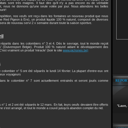
tats sont très maigres. Il faut dire qu'il n'y a pas encore eu de véritable
nt, nous ne donnons qu'une seule volée par jour. Nous attendons les belles
urir!
pétition, nos veufs ont reçu dans les fontaines un nouveau produit que nous
' (The Red Pigeon à Ere), un produit liquide 100 % naturel, composé de diverses
Il sera de nouveau servi 2 x semaine durant toute la saison sportive.
il
 répartis dans les colombiers n° 3 et 4. Dès le sevrage, tout le monde reçoit
s' (Duivensport Belgie). Produit 100 % naturel aidant le développement des
'est vraiment un produit 'miracle' (boir le site
www.pichones.be)
s
colombier n° 5 ont été séparés le lundi 14 février. La plupart d'entre-eux ont
vieux voyageurs
REPOR
 dans le colombier n° 7 sont actuellement entrainés et seront joués comme
° 1 et 2 ont été séparés le 12 mars. En fait, leurs oeufs devaient être offerts
"Laon, 
 ne s'est arrangé, et tout le monde a couvé juisqu'à abandon complet du nid.