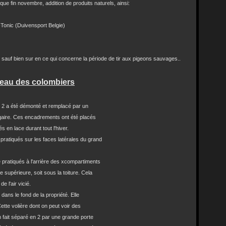
que fin novembre, addition de produits naturels, ainsi:
-Tonic (Duivensport Belgie)
 sauf bien sur en ce qui concerne la période de tir aux pigeons sauvages..
veau des colombiers
 2 a été démonté et remplacé par un
aire. Ces encadrements ont été placés
en lace durant tout l'hiver.
pratiqués sur les faces latérales du grand
 pratiqués à l'arrière des xcompartiments
 supérieure, soit sous la toiture. Cela
 l'air vicié.
dans le fond de la propriété. Elle
te volière dont on peut voir des
ait séparé en 2 par une grande porte