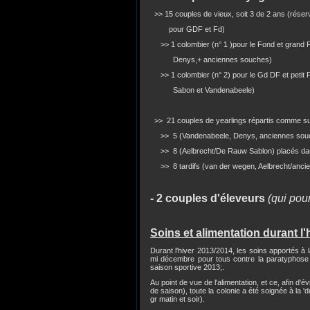
>> 15 couples de vieux, soit 3 de 2 ans (réser
pour GDF et Fd)
>> 1 colombier (n° 1 )pour le Fond et grand 
Denys,+ anciennes souches)
>> 1 colombier (n° 2) pour le Gd DF et petit
Sabon et Vandenabeele)
>> 21 couples de yearlings répartis comme su
>> 5 (Vandenabeele, Denys, anciennes souche
>> 8 (Aelbrecht/De Rauw Sablon) placés dans
>> 8 tardifs (van der wegen, Aelbrecht/ancie
- 2 couples d'éleveurs
(qui pou
Soins et alimentation durant l'
Durant l'hiver 2013/2014, les soins apportés à 
mi décembre pour tous contre la paratyphose (
saison sportive 2013;.
Au point de vue de l'alimentation, et ce, afin d'
de saison), toute la colonie a été soignée à la '
gr matin et soir).