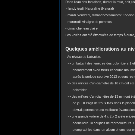
Dans l'eau des fontaines, durant la mue, soit jus
- lundi, jeudi: Naturaline (Natural)
- mardi, vendredi, dimanche:vitamines: Konditie
- mercredi: vinaigre de pommes
- dimanche: eau claire.,
Les volées ont été éffectuées de temps à autre,
Quelques améliorations au ni
- Au niveau de l'aération:
>> un battant des fenêtres des colombiers 1 et
encadrement avec treillis et double moustiq
après la période sportive 2013 et eont restés 
>> des orifices d'un diamètre de 10 cm ont été 
colombier.
>> des orifices d'un diamètre de 13 mm ont été
de jeu. Il s'agit de trous faits dans la planche
devrait permettre une meilleure évacuation de
>> une grande volière de 4 x 2 x 2 a été érigée 
accueillera 10 couples de reproducteurs. Cet
ptotographies dans un album photos est en f