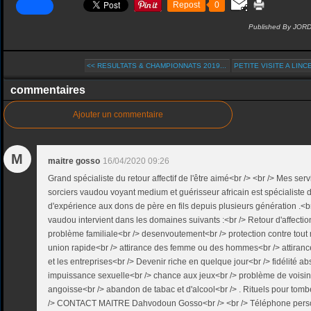
Repost
0
Published By JOR
<< RESULTATS & CHAMPIONNATS 2019...
PETITE VISITE A LINCE
commentaires
Ajouter un commentaire
M
maitre gosso
16/04/2020 09:26
Grand spécialiste du retour affectif de l'être aimé<br /> <br /> Mes se
sorciers vaudou voyant medium et guérisseur africain est spécialiste 
d'expérience aux dons de père en fils depuis plusieurs génération .<b
vaudou intervient dans les domaines suivants :<br /> Retour d'affectio
problème familiale<br /> desenvoutement<br /> protection contre tout
union rapide<br /> attirance des femme ou des hommes<br /> attirance
et les entreprises<br /> Devenir riche en quelque jour<br /> fidélité a
impuissance sexuelle<br /> chance aux jeux<br /> problème de voisi
angoisse<br /> abandon de tabac et d'alcool<br /> . Rituels pour tom
/> CONTACT MAITRE Dahvodoun Gosso<br /> <br /> Téléphone perso