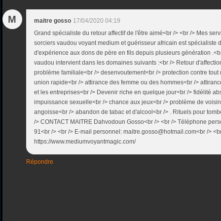
M
maitre gosso
17/04/2020 04:19
Grand spécialiste du retour affectif de l'être aimé<br /> <br /> Mes se
sorciers vaudou voyant medium et guérisseur africain est spécialiste 
d'expérience aux dons de père en fils depuis plusieurs génération .<b
vaudou intervient dans les domaines suivants :<br /> Retour d'affectio
problème familiale<br /> desenvoutement<br /> protection contre tout
union rapide<br /> attirance des femme ou des hommes<br /> attirance
et les entreprises<br /> Devenir riche en quelque jour<br /> fidélité a
impuissance sexuelle<br /> chance aux jeux<br /> problème de voisi
angoisse<br /> abandon de tabac et d'alcool<br /> . Rituels pour tom
/> CONTACT MAITRE Dahvodoun Gosso<br /> <br /> Téléphone perso
91<br /> <br /> E-mail personnel: maitre.gosso@hotmail.com<br /> <br
https://www.mediumvoyantmagic.com/
Répondre