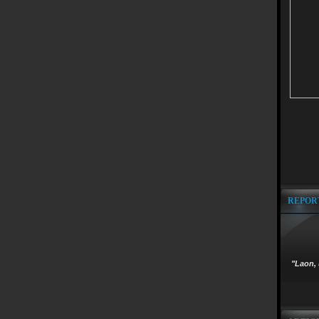
REPOR
"Laon, 