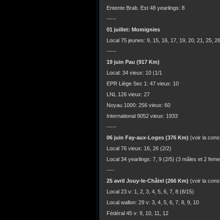
Entente Brab. Est 48 yearlings: 8
-----
01 juillet: Momignies
Local 75 jeunes: 9, 15, 16, 17, 19, 20, 21, 25, 2
-----
19 juin Pau (917 Km)
Local: 34 vieux: 10 (1/1
EPR Liège Sec 1: 47 vieux: 10
LNL 126 vieux: 27
Noyau 1000: 256 vieux: 60
International 9052 vieux: 1933
-----
06 juin Fay-aux-Loges (376 Km)
(voir la cons
Local 76 vieux: 16, 26 (2/2)
Local 34 yearlings: 7, 9 (2/5) (3 mâles et 2 femel
----
25 avril Jouy-le-Châtel (266 Km)
(voir la con
Local 23 v: 1, 2, 3, 4, 5, 6, 7, 8 (8/15)
Local wallon: 29 v: 3, 4, 5, 6, 7, 8, 9, 10
Fédéral 45 v: 9, 10, 11, 12