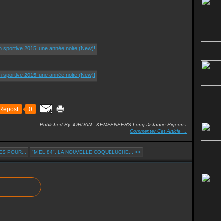
Repost
0
Published By JORDAN - KEMPENEERS Long Distance Pigeons
Commenter Cet Article
…
S POUR...
"MIEL 84", LA NOUVELLE COQUELUCHE... >>