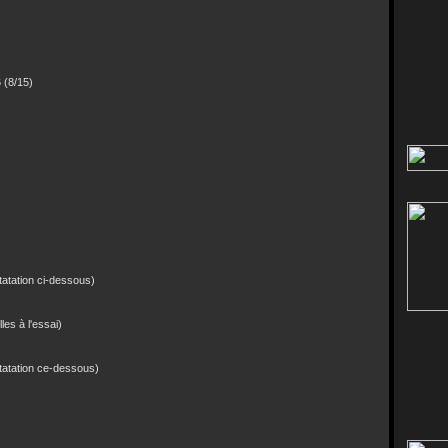
6 (8/15)
tatation ci-dessous)
les à l'essai)
statation ce-dessous)