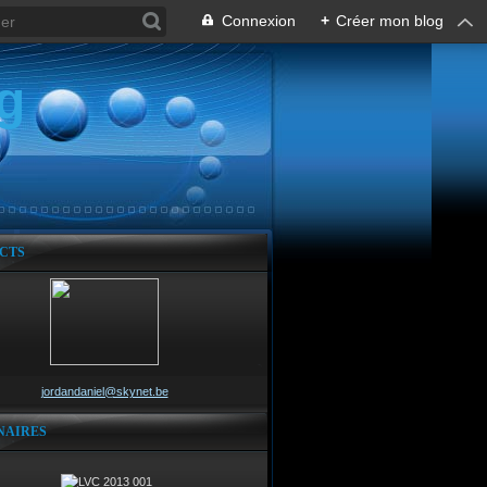
Connexion
+
Créer mon blog
g
CTS
jordandaniel@skynet.be
NAIRES