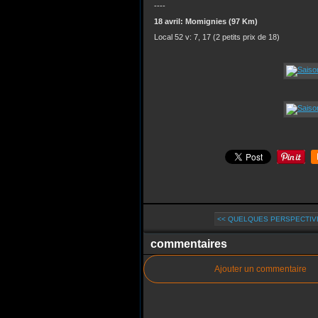
----
18 avril: Momignies (97 Km)
Local 52 v: 7, 17 (2 petits prix de 18)
<< QUELQUES PERSPECTIVE
commentaires
Ajouter un commentaire