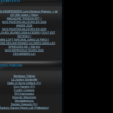
LES RÉCENTS
-KEMPENEERS Long Distance Pigeons: + de
107.000 visites ! (New)
MAGAZINE "PIGEON RIT" !
NOS PIGEONS AILLEURS EN 2026
ANNEE 2026
NOS PIGEONS AILLEURS EN 2025
QUES JEUNES 2026 A CEDER (TOUT EST
RETENU) !
MINI LOFT NATURAL DANS LE PIROI !
RIE DES ANCIENNES GLOIRES DANS LES
EPREUVES DE + 500 Km
NOS REPRODUCTEURS 2026
CES ANNEES-LA !
SITES, FORUMS
Bordeaux Télévie
La Justice Sombreffe
Didier et Serge Hoflack (Fr)
Guy Flandrin (Fr)
Freddy Coppens
RFCHannutoise
Epervier Waremme
Mondialpigeons
Damien Hajewski (Fr)
Tankers Racing Pigeon Loft (Philippines)