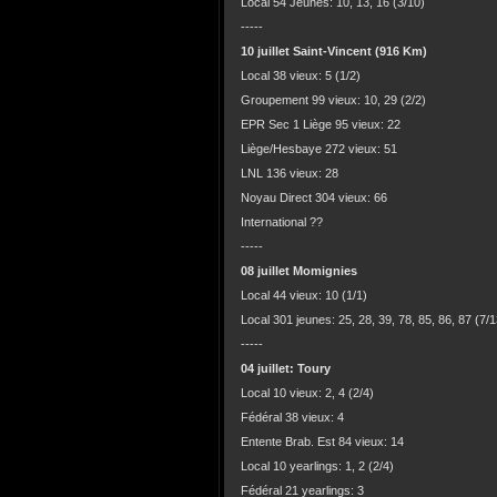
Local 54 Jeunes: 10, 13, 16 (3/10)
-----
10 juillet Saint-Vincent (916 Km)
Local 38 vieux: 5 (1/2)
Groupement 99 vieux: 10, 29 (2/2)
EPR Sec 1 Liège 95 vieux: 22
Liège/Hesbaye 272 vieux: 51
LNL 136 vieux: 28
Noyau Direct 304 vieux: 66
International ??
-----
08 juillet Momignies
Local 44 vieux: 10 (1/1)
Local 301 jeunes: 25, 28, 39, 78, 85, 86, 87 (7/1
-----
04 juillet: Toury
Local 10 vieux: 2, 4 (2/4)
Fédéral 38 vieux: 4
Entente Brab. Est 84 vieux: 14
Local 10 yearlings: 1, 2 (2/4)
Fédéral 21 yearlings: 3