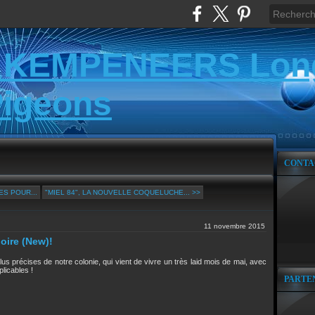
 KEMPENEERS Lon
Pigeons
CONTA
S POUR...
"MIEL 84", LA NOUVELLE COQUELUCHE... >>
11 novembre 2015
oire (New)!
us précises de notre colonie, qui vient de vivre un très laid mois de mai, avec
licables !
PARTE