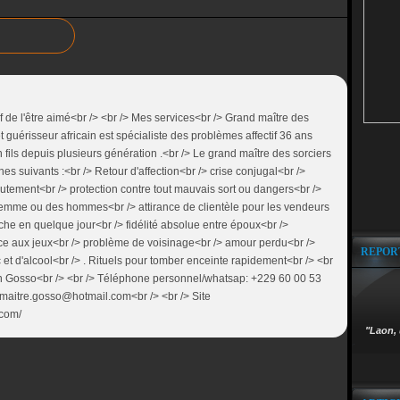
if de l'être aimé<br /> <br /> Mes services<br /> Grand maître des
guérisseur africain est spécialiste des problèmes affectif 36 ans
fils depuis plusieurs génération .<br /> Le grand maître des sorciers
s suivants :<br /> Retour d'affection<br /> crise conjugal<br />
utement<br /> protection contre tout mauvais sort ou dangers<br />
 femme ou des hommes<br /> attirance de clientèle pour les vendeurs
iche en quelque jour<br /> fidélité absolue entre époux<br />
ce aux jeux<br /> problème de voisinage<br /> amour perdu<br />
REPOR
t d'alcool<br /> . Rituels pour tomber enceinte rapidement<br /> <br
osso<br /> <br /> Téléphone personnel/whatsap: +229 60 00 53
 maitre.gosso@hotmail.com<br /> <br /> Site
com/
"Laon, 