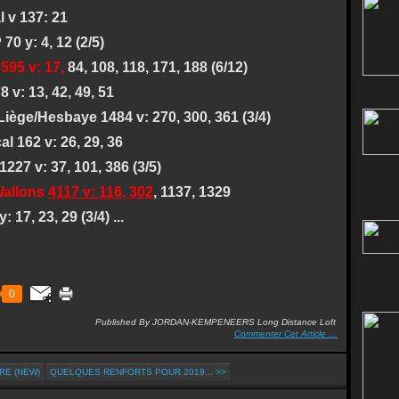
l v 137: 21
0 y: 4, 12 (2/5)
595 v: 17,
84, 108, 118, 171, 188 (6/12)
42, 49, 51
iège/Hesbaye 1484 v: 270, 300, 361 (3/4)
6, 29, 36
227 v: 37, 101, 386 (3/5)
allons
4117 v: 116, 302
, 1137, 1329
 17, 23, 29 (3/4) ...
0
Published By JORDAN-KEMPENEERS Long Distance Loft
Commenter Cet Article
…
RE (NEW)
QUELQUES RENFORTS POUR 2019... >>