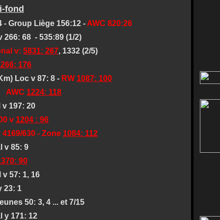
i-fond
4 - Group Liège 156:12 -
AWC 820:26
 266: 68 - 535:89 (1/2)
onal v:
5831: 267
, 1332 (2/5)
266: 176
Km) Loc v 87: 8 -
RW
1087: 100
AWC
1224: 118
 v 197: 20
00 v
1204 : 96
630 - Zone
1084: 112
 v 85: 9
1370: 90
 v 57: 1, 16
: 1
, 4 ... et 7/15
 y 171: 12