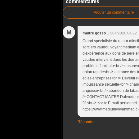
commentaires
Ajouter un commentaire
M
maitre gosso
17/04/2020 04:22
Grand spécialiste du retour affect
sorciers vaudou voyant medium et 
d'expérience aux dons de père en 
vaudou intervient dans les domaine
problème familiale<br /> desenvo
union rapide<br /> attirance des
et les entreprises<br /> Devenir r
impuissance sexuelle<br /> chan
angoisse<br /> abandon de tabac e
/> CONTACT MAITRE Dahvodoun G
91<br /> <br /> E-mail personnel:
https://www.mediumvoyantmagic.
Répondre