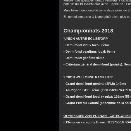
Malgré tout quelques beaux résultats individu
petit-fils du 'BLIKSEM 800' avec 10 prix de 11 
Mais hélas beaucoup de perte de pigeons de 2 
En ce qui concerne la jeune génération, plus ou
Championnats 2018
'
UNION AUTRE-EGLISE/ORP
'
- Demi-fond Vieux local: 8ème
- Demi-fond yearlings local: 9ème
- Demi-fond général: 9ème
- Critérium général demi-fond (points): 9èm
'
UNION WALLONNE RAMILLIES
'
- Grand demi-fond général (2PM): 14ème
- As-Pigeon GDF: 7ème (1131758/16 'RAPIDO'
- Grand demi-fond local (+ prix): 16ème (58 
- Grand Prix du Comité (ensemble de la sai
OLYMPIADES 2019 POZNAN - CATEGORIE 
- 13ème en catégorie B avec 1131758/10 'RA