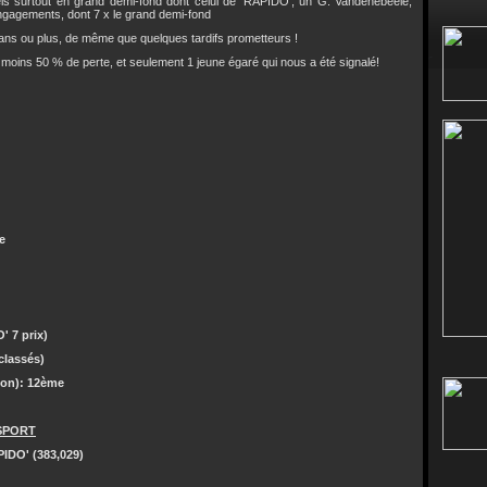
els surtout en grand demi-fond dont celui de 'RAPIDO', un G. Vandenebeele,
engagements, dont 7 x le grand demi-fond
ans ou plus, de même que quelques tardifs prometteurs !
 moins 50 % de perte, et seulement 1 jeune égaré qui nous a été signalé!
e
 7 prix)
classés)
son): 12ème
SPORT
PIDO' (383,029)