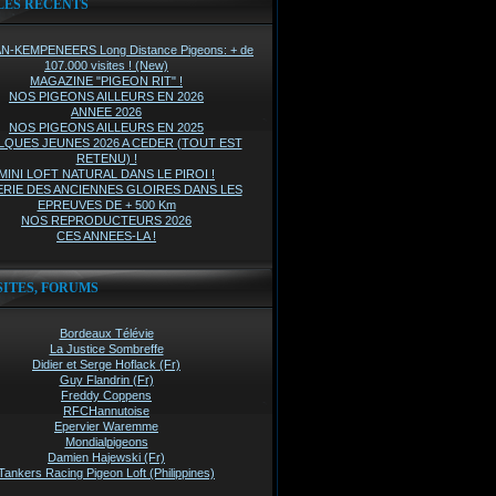
LES RÉCENTS
-KEMPENEERS Long Distance Pigeons: + de
107.000 visites ! (New)
MAGAZINE "PIGEON RIT" !
NOS PIGEONS AILLEURS EN 2026
ANNEE 2026
NOS PIGEONS AILLEURS EN 2025
QUES JEUNES 2026 A CEDER (TOUT EST
RETENU) !
MINI LOFT NATURAL DANS LE PIROI !
RIE DES ANCIENNES GLOIRES DANS LES
EPREUVES DE + 500 Km
NOS REPRODUCTEURS 2026
CES ANNEES-LA !
SITES, FORUMS
Bordeaux Télévie
La Justice Sombreffe
Didier et Serge Hoflack (Fr)
Guy Flandrin (Fr)
Freddy Coppens
RFCHannutoise
Epervier Waremme
Mondialpigeons
Damien Hajewski (Fr)
Tankers Racing Pigeon Loft (Philippines)