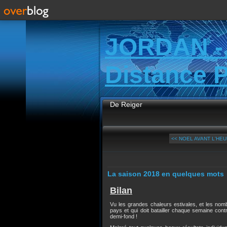
JORDAN -
Distance 
De Reiger
<< NOEL AVANT L'HEU
La saison 2018 en quelques mots
Bilan
Vu les grandes chaleurs estivales, et les nomb
pays et qui doit batailler chaque semaine con
demi-fond !