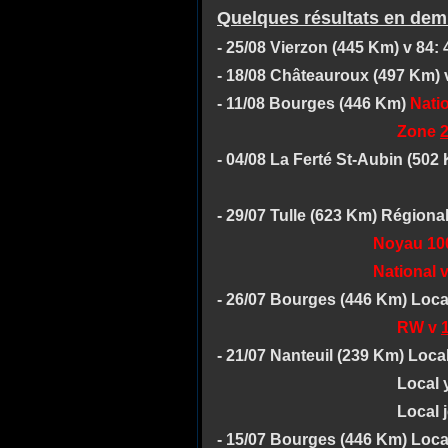
Quelques résultats en dem
- 25/08 Vierzon (445 Km) v 84: 
- 18/08 Châteauroux (497 Km) v
- 11/08 Bourges (446 Km)
Nati
Zone
2
- 04/08 La Ferté St-Aubin (502 
- 29/07 Tulle (623 Km) Régional
Noyau 10
National v 4169/
- 26/07 Bourges (446 Km) Local
RW v
- 21/07 Nanteuil (239 Km) Local
Local y 23
Local jeunes 50: 3
- 15/07 Bourges (446 Km) Local