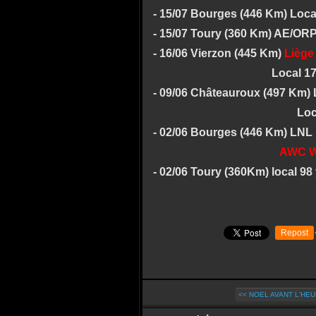
- 15/07 Bourges (446 Km) Loca
- 15/07 Toury (360 Km) AE/ORP 7
- 16/06 Vierzon (445 Km)
Liège 
Local 178 v: 13, 
- 09/06 Châteauroux (497 Km) L
Local 162 v: 2
- 02/06 Bourges (446 Km) LNL 1
AWC W
- 02/06 Toury (360Km) local 98 y:
Repost
<< NOEL AVANT L'HEU