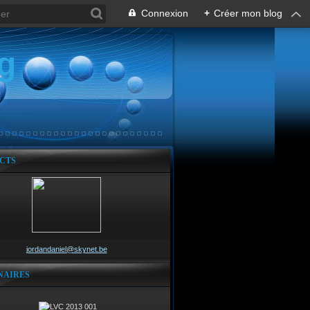
Connexion
+
Créer mon blog
g
CTS
jordandaniel@skynet.be
NAIRES