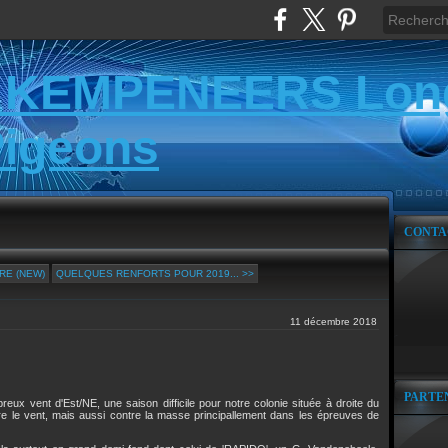
 KEMPENEERS Lon
Pigeons
CONTA
RE (NEW)
QUELQUES RENFORTS POUR 2019... >>
11 décembre 2018
PARTE
reux vent d'Est/NE, une saison difficile pour notre colonie située à droite du
tre le vent, mais aussi contre la masse principallement dans les épreuves de