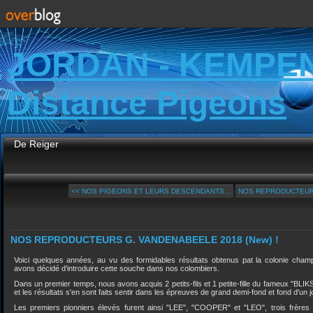
JORDAN - KEMPE
Distance Pigeons
De Reiger
<< NOS PIGEONS ET LEURS DESCENDANTS...
NOS REPRODUCTEURS
NOS REPRODUCTEURS G. VANDENABEELE 2018 (New) !
Voici quelques années, au vu des formidables résultats obtenus pat la colonie 
avons décidé d'introduire cette souche dans nos colombiers.
Dans un premier temps, nous avons acquis 2 petits-fils et 1 petite-fille du fameux "BLIK
et les résultats s'en sont faits sentir dans les épreuves de grand demi-fond et fond d'un j
Les premiers pionniers élevés furent ainsi "LEE", "COOPER" et "LEO", trois frèr