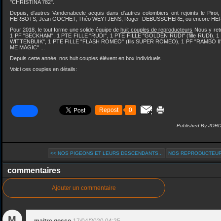
"CHRISTINA 782".
Depuis, d'autres Vandenabeele acquis dans d'autres colombiers ont rejoints le Piroi
HERBOTS, Jean GOCHET, Théo WEYTJENS, Roger DEBUSSCHERE, ou encore HER
Pour 2018, le tout forme une solide équipe de
huit couples de reproducteurs
Nous y ret
1 PF "BECKHAM", 1 PTE FILLE "RUDI", 1 PTE FILLE "GOLDEN RUDI" (fille RUDI), 
WITTENBUIK", 1 PTE FILLE "FLASH ROMEO" (fils SUPER ROMEO), 1 PF "RAMBO II
ME MAGIC" ...
Depuis cette année, nos huit couples élèvent en box individuels
Voici ces couples en détails:
Repost
0
Published By JOR
<< NOS PIGEONS ET LEURS DESCENDANTS...
NOS REPRODUCTEURS
commentaires
Ajouter un commentaire
M