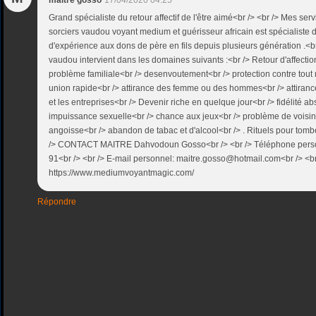
maitre gosso
17/04/2020 04:25
Grand spécialiste du retour affectif de l'être aimé<br /> <br /> Mes se
sorciers vaudou voyant medium et guérisseur africain est spécialiste 
d'expérience aux dons de père en fils depuis plusieurs génération .<b
vaudou intervient dans les domaines suivants :<br /> Retour d'affectio
problème familiale<br /> desenvoutement<br /> protection contre tout
union rapide<br /> attirance des femme ou des hommes<br /> attirance
et les entreprises<br /> Devenir riche en quelque jour<br /> fidélité a
impuissance sexuelle<br /> chance aux jeux<br /> problème de voisi
angoisse<br /> abandon de tabac et d'alcool<br /> . Rituels pour tom
/> CONTACT MAITRE Dahvodoun Gosso<br /> <br /> Téléphone perso
91<br /> <br /> E-mail personnel: maitre.gosso@hotmail.com<br /> <br
https://www.mediumvoyantmagic.com/
Répondre