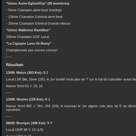
"Union Autre-Eglise/Orp" (80 membres)
- 5ème Champion demi-fond Yearlings
- 13ème Champion Général demi-fond
- 25ème Champion Général Grande vitesse
"Union Wallonne Ramillies"
20ème Champion GDF Local
"La Cigogne Lens-St-Remy"
Championnats pas encore connus!
-----
Résultats
13/08: Melun (283 Km): 5 J
Local LSR
1er
, 2ème (2/5), le 1er tombé reste plus de 7' sur le toit du colombier avant d
Namur Nord 52 J: 15, 16
-----
13/08: Vervins (125 Km): 6 J
Namur Nord 892 J: 264, 265 (2/6). A nouveau le 1er pigeon vole plus de 5' au des
spoutnick
-----
06/08: Bourges (446 Km): 5 Y
Local UWR 88 Y: 13 (1/5)