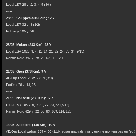
Local LSR 28 v: 2, 3, 4, 5 (4/6)
-----
28/05: Souppes-sur-Loing: 2 Y
Local LSR 32 y: 8 (1/2)
Ind Liège 305 y: 96
-----
28/05: Melun: (283 Km): 13 Y
Local LSR 102y: 3, 4, 11, 14, 21, 22, 24, 33, 34 (9/13)
Namur Nord 397 y: 28, 29, 62, 90, 120,
-----
21/05: Gien (378 Km): 9 V
AE/Orp Local: 25 v: 6, 8, 9 (3/9)
Fédéral 76 v: 18, 23
-----
21/05: Nanteuil (239 Km): 17 Y
Local LSR 165 y: 5, 9, 21, 27, 28, 33 (6/17)
Namur Nord 629 y: 22, 36, 83, 109, 114, 128
-----
14/05: Soissons (185 Km): 10 V
AE/Orp Local wallon: 135 v: 36 (1/10, super mauvais, nos vieux ne montent pas en feu!)