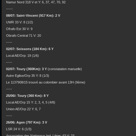
Namur Nord 318 V et Y: 6, 37, 47, 70, 92
-----:
08/07: Saint-Vincent (917 Km): 2 V
UWR 33 V: 8 (1/2)
Ofrafo Est 30 V: 9
Obrafo Central 71 V: 20
-----
02/07: Soissons (184 Km): 6 Y
Local AE/Orp: 19 (1/6)
-----
02/07: Toury (360Km): 3 Y
(constatation manuelle)
Autre Eglise/Orp 35 Y: 8 (1/3)
Le 1137908/15 trouvé au colombier avant 13H (9ème)
-----
25/06/: Toury (360 Km): 8 Y
Local AE/Orp 15 Y: 2, 3, 4, 5 (4/8)
Union AE/Orp 22 Y: 6, 7
-----
26/06: Agen (797 Km): 3 V
LSR 24 V: 6 (1/3)
Association des Nationaux Ind. Liège: 43 V: 23