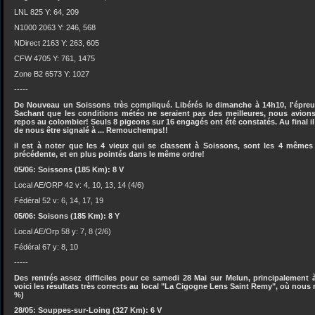
LNL 825 Y: 64, 209
N1000 2063 Y: 246, 568
NDirect 2163 Y: 263, 605
CFW 4705 Y: 761, 1475
Zone B2 6573 Y: 1027
-----
De Nouveau un Soissons très compliqué. Libérés le dimanche à 14h10, l'épreuv
Sachant que les conditions météo ne seraient pas des meilleures, nous avions 
repos au colombier! Seuls 8 pigeons sur 16 engagés ont été constatés. Au final il
de nous être signalé à ... Remouchemps!!
il est à noter que les 4 vieux qui se classent à Soissons, sont les 4 même
précédente, et en plus pointés dans le même ordre!
05/06: Soissons (185 Km): 8 V
Local AE/ORP 42 v: 4, 10, 13, 14 (4/6)
Fédéral 52 v: 6, 14, 17, 19
05/06: Soisons (185 Km): 8 Y
Local AE/Orp 58 y: 7, 8 (2/6)
Fédéral 67 y: 8, 10
-----
Des rentrés assez difficiles pour ce samedi 28 Mai sur Melun, principalement 
voici les résultats très corrects au local "La Cigogne Lens Saint Remy", où nous 
%)
28/05: Souppes-sur-Loing (327 Km): 6 V