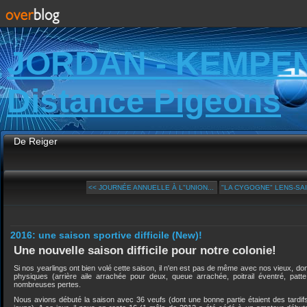
JORDAN - KEMPE
Distance Pigeons
De Reiger
<< JOURNÉE ANNUELLE À L"UNION...
"LA CYGOGNE" LENS-SAIN
2016: une saison sportive difficile (New)!
Une nouvelle saison difficile pour notre colonie!
Si nos yearlings ont bien volé cette saison, il n'en est pas de même avec nos vieux, do
physiques (arrière aile arrachée pour deux, queue arrachée, poitrail éventré, patt
nombreuses pertes.
Nous avions débuté la saison avec 36 veufs (dont une bonne partie étaient des tardi