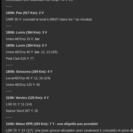
-----
19/06: Pau (917 Km): 2 V
UWR 35 V: constaté le lundi à 09h07 (dans les * du résultat)
-----
18/06: Lorris (364 Km): 3 V
Union AE/Orp 10 V:
1er
18/06: Lorris (364 Km): 5 Y
Union AE/Orp 40 Y:
1er
, 12, 13 (3/5)
Petit Club 619 Y: 77
-----:
18/06: Soissons (184 Km): 4 Y
Local AE/Orp 46 Y: 12, 16 (2/4)
Union AE/Orp 120 Y: 40
-----
11/06: Vervins (125 Km): 4 Y
LSR 91 Y: 11 (1/4)
Namur Nord 267 Y: 26
-----
11/06: Melun EPR (283 Km): 7 Y - une dégelée pas possible!
LSR 70 Y: 23 (1/7). Une toute grosse déception avec seulement 2 constatés et perte d