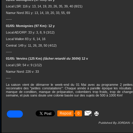
Local LSR: 116 y: 13, 14, 19, 20, 26, 35, 39, 40 (8/21)
Namur Nord 351 y: 13, 14, 19, 20, 33, 55, 69
-----
01/05: Momignies (97 Km): 12 y
Local AE/ORP: 33 y: 3, 8, 9 (3/12)
Local Wallon 83 y: 6, 14, 16
Central: 149 y: 11, 26, 28, 50 (4/12)
-----
01/05: Vervins (125 Km)
(lâcher retardé du 30/04)
12 v
Local LSR: 54 v: 9 (1/12)
Namur Nord: 226 v: 33
----
La saison vient de démarrer le week-end du 01 Mai avec au programme 2 petites é
reconnaitre des "petites constatations": Chaque année à pareille époque les résultats 
manque de condition, manque de préparation, colombiers trop froids, trop de chan
semaine, et puis sans doute une colonie basée sur des sujets de 500 à 1000 Km!
Repost
0
Published By JORDAN -