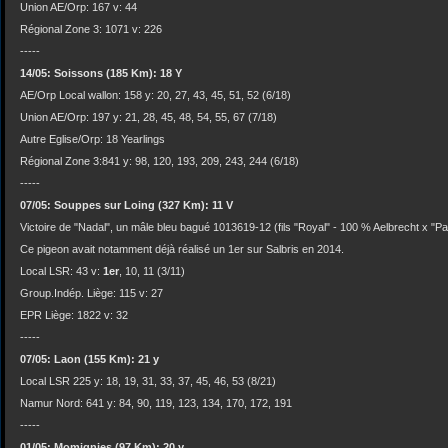
Union AE/Orp: 167 v: 44
Régional Zone 3: 1071 v: 226
-----
14/05: Soissons (185 Km): 18 Y
AE/Orp Local wallon: 158 y: 20, 27, 43, 45, 51, 52 (6/18)
Union AE/Orp: 197 y: 21, 28, 45, 48, 54, 55, 67 (7/18)
Autre Eglise/Orp: 18 Yearlings
Régional Zone 3:841 y: 98, 120, 193, 209, 243, 244 (6/18)
-----
07/05: Souppes sur Loing (327 Km): 11 V
Victoire de "Nadal", un mâle bleu bagué 1013619-12 (fils "Royal" - 100 % Aelbrecht x "Pa
Ce pigeon avait notamment déjà réalisé un 1er sur Salbris en 2014.
Local LSR: 43 v:
1er
, 10, 11 (3/11)
Group.Indép. Liège: 115 v: 27
EPR Liège: 1822 v: 32
-----
07/05: Laon (155 Km): 21 y
Local LSR 225 y: 18, 19, 31, 33, 37, 45, 46, 53 (8/21)
Namur Nord: 641 y: 84, 90, 119, 123, 134, 170, 172, 191
-----
01/05: Momignies (97 Km): 20 y