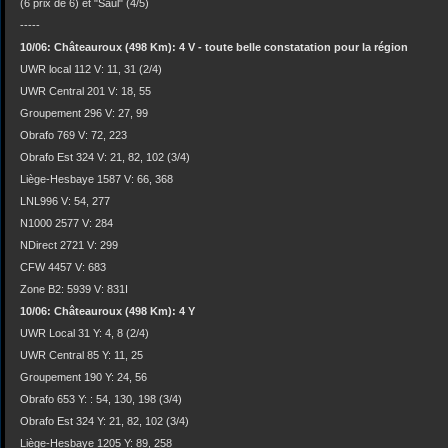
(6 prix de 6) et "Saul" (4/5)
-----
10/06: Châteauroux (498 Km): 4 V - toute belle constatation pour la région
UWR local 112 V: 11, 31 (2/4)
UWR Central 201 V: 18, 55
Groupement 296 V: 27, 99
Obrafo 769 V: 72, 223
Obrafo Est 324 V: 21, 82, 102 (3/4)
Liège-Hesbaye 1587 V: 66, 368
LNL996 V: 54, 277
N1000 2577 V: 284
NDirect 2721 V: 299
CFW 4457 V: 683
Zone B2: 5939 V: 831I
10/06: Châteauroux (498 Km): 4 Y
UWR Local 31 Y: 4, 8 (2/4)
UWR Central 85 Y: 11, 25
Groupement 190 Y: 24, 56
Obrafo 653 Y: : 54, 130, 198 (3/4)
Obrafo Est 324 Y: 21, 82, 102 (3/4)
Liège-Hesbaye 1205 Y: 89, 258