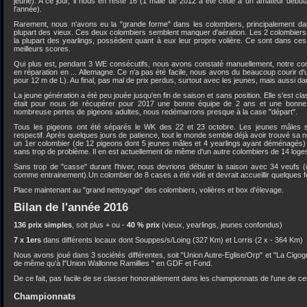
jeune). A ce jour, il nous en reste 16 (1 mâle de 2012 a été cédé à un amateur début
l'année).
Rarement, nous n'avons eu la "grande forme" dans les colombiers, principalement dans
plupart des vieux. Ces deux colombiers semblent manquer d'aération. Les 2 colombiers s
la plupart des yearlings, possèdent quant à eux leur propre volière. Ce sont dans ce
meilleurs scores.
Qui plus est, pendant 3 WE consécutifs, nous avons constaté manuellement, notre co
en réparation en ... Allemagne. Ce n'a pas été facile, nous avons du beaucoup courir d'
pour 12 m de L). Au final, pas mal de prix perdus, surtout avec les jeunes, mais aussi da
La jeune génération a été peu jouée jusqu'en fin de saison et sans position. Elle s'est cl
était pour nous de récupérer pour 2017 une bonne équipe de 2 ans et une bonne
nombreuse pertes de pigeons adultes, nous redémarrons presque à la case "départ".
Tous les pigeons ont été séparés le WK des 22 et 23 octobre. Les jeunes mâles s
respectif. Après quelques jours de patience, tout le monde semble déjà avoir trouvé sa 
un 1er colombier (de 12 pigeons dont 5 jeunes mâles et 4 yearlings ayant déménagés) a
sans trop de problème. Il en est actuellement de même d'un autre colombiers de 14 loge
Sans trop de "casse" durant l'hiver, nous devrions débuter la saison avec 34 veufs (do
comme entrainement).Un colombier de 8 cases a été vidé et devrait accueillir quelques fe
Place maintenant au "grand nettoyage" des colombiers, volières et box d'élevage.
Bilan de l'année 2016
136 prix simples
, soit plus + ou -
40 % prix
(vieux, yearlings, jeunes confondus)
7 x 1ers
dans différents locaux dont Souppes/s/Loing (327 Km) et Lorris (2 x - 364 Km)
Nous avons joué dans 3 sociétés différentes, soit "Union Autre-Eglise/Orp" et "La Cigog
de même qu'à l"Union Wallonne Ramillies " en GDF et Fond.
De ce fait, pas facile de se classer honorablement dans les championnats de l'une de ce
Championnats