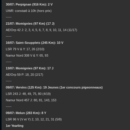
30/07: Perpignan (916 Km): 2 V
UWR: constaté à 10h (hors prix)
-----
21/07: Momignies (97 Km) (17 J)
AE/Orp 42 J: 2, 3, 4, 5, 6, 7, 8, 9, 10, 11, 14 (11/17)
-----
16/07: Saint-Soupplets (245 Km): 10 V
LSR 79 V & Y: 17, 26 (2/10)
Namur Nord 308 V & Y: 65, 93
-----
13/07: Momignies (97 Km): 17 J
AE/Orp 59 P: 18, 20 (2/17)
-----
09/07: Vervins (125 Km): 19 Jeunes (1er concours pigeonneaux)
LSR 243 J: 48, 49, 75, 80 (4/19)
Namur Nord 457 J: 80, 81, 143, 153
-----
09/07: Melun (283 Km): 8 Y
LSR 96 V (V et Y) 2, 10, 12, 21, 31 (5/8)
1er Yearling