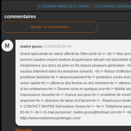
<< JOURNÉE ANNUELLE À L"UNION...
"LA CYGOGNE" LENS-SAIN
commentaires
Ajouter un commentaire
M
maitre gosso
17/04/2020 04:43
Grand spécialiste du retour affectif de l'être aimé<br /> <br /> Mes se
sorciers vaudou voyant medium et guérisseur africain est spécialiste 
d'expérience aux dons de père en fils depuis plusieurs génération .<b
vaudou intervient dans les domaines suivants :<br /> Retour d'affectio
problème familiale<br /> desenvoutement<br /> protection contre tout
union rapide<br /> attirance des femme ou des hommes<br /> attirance
et les entreprises<br /> Devenir riche en quelque jour<br /> fidélité a
impuissance sexuelle<br /> chance aux jeux<br /> problème de voisi
angoisse<br /> abandon de tabac et d'alcool<br /> . Rituels pour tom
/> CONTACT MAITRE Dahvodoun Gosso<br /> <br /> Téléphone perso
91<br /> <br /> E-mail personnel: maitre.gosso@hotmail.com<br /> <br
https://www.mediumvoyantmagic.com/
Répondre