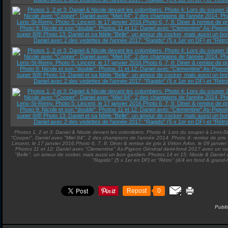
Photos 1, 2 et 3: Daniel & Nicole devant les colombiers. Photo 4: Lors du souper à Lens-
"Cooper", Daniel avec "Miel 84", 2 des champions de l'année 2014. Photo 4: remise de prix
Lincent, le 17 janvier 2016.Photo 6, 7, 8: Diner & remise de prix à Virton Arlon, le 09 janvie
Photos 11 et 12: Daniel avec "Clementine" As-Pigeon Général demi-fond 2017 avec un supe
"Belle", un amour de cocker, mais aussi un bon gardien. Photos 14 et 15: Nicole & Daniel
"Rapido" (5 x 1er en DF) et "Rétro" (4/4 en fond & grand-
Repost
0
Publ