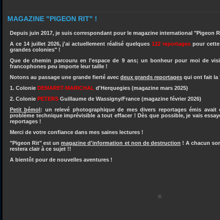
MAGAZINE "PIGEON RIT" !
Depuis juin 2017, je suis correspondant pour le magazine international "Pigeon Ri
A ce 14 juillet 2026, j'ai actuellement réalisé quelques
122 reportages
pour cette 
grandes colonies" !
Que de chemin parcouru en l'espace de 9 ans; un bonheur pour moi de visiter
francophones peu importe leur taille !
Notons au passage une grande fierté avec
deux grands reportages
qui ont fait l
1. Colonie
DEMARET-MARICHAL
d'Herquegies (magazine mars 2025)
2. Colonie
PETERS
Guillaume de Wassigny/France (magazine février 2026)
Petit bémol
: un relevé photographique de mes divers reportages émis avait
problème technique imprévisible a tout effacer ! Dès que possible, je vais ess
reportages !
Merci de votre confiance dans mes saines lectures !
"Pigeon Rit" est un
magazine d'information et non de destruction
! A chacun son 
restera clair à ce sujet !!
A bientôt pour de nouvelles aventures !