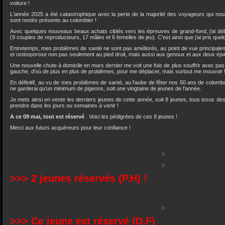
voiture !
L'année 2025 a été catastrophique avec la perte de la majorité des voyageurs qui nous 
sont restés présents au colombier !
Avec quelques nouveaux beaux achats ciblés vers les épreuves de grand-fond, j'ai dé
(9 couples de reproducteurs, 17 mâles et 6 femelles de jeu). C'est ainsi que j'ai pris que
Entretemps, mes problèmes de santé ne sont pas améliorés, au point de vue principalem
et ostéoporose non pas seulement au pied droit, mais aussi aux genoux et aux deux épa
Une nouvelle chute à domicile en mars dernier me voit une fois de plus souffrir avec pas 
gauche, d'où de plus en plus de problèmes, pour me déplacer, mais surtout me mouvoir 
En définitif, au vu de mes problèmes de santé, au l'aube de fêter nos 50 ans de colombophi
ne garderai qu'un minimum de pigeons, soit une vingtaine de jeunes de l'année.
Je mets ainsi en vente les derniers jeunes de cette année, soit 8 jeunes, tous issus de
prendre dans les jours ou semaines à venir !
A ce 09 mai, tout est réservé
. Voici les pédigrées de ces 8 jeunes !
Merci aux futurs acquéreurs pour leur confiance !
>>> 2 jeunes réservés (P.H) !
>>> Ce jeune est réservé (D.F)