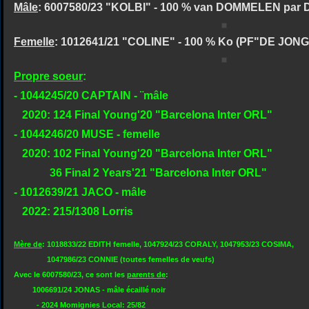
Mâle
: 6007580/23 "KOLBI" - 100 % van DOMMELEN par
Femelle
: 1012641/21 "COLINE" - 100 % Ko (PF"DE JON
Propre soeur
:
- 1044245/20 CAPTAIN - ¨mâle
2020: 124 Final Young'20 "Barcelona Inter ORL"
- 1044246/20 MUSE - femelle
2020: 102 Final Young'20 "Barcelona Inter ORL"
36 Final 2 Years'21 "Barcelona Inter ORL"
- 1012639/21 JACO - mâle
2022: 215/1308 Lorris
Mère de
: 1018833/22 EDITH femelle, 1047924/23 CORALY, 1047953/23 COSIMA,
1047986/23 CONNIE (toutes femelles de veufs)
Avec le 6007580/23, ce sont les
parents de
:
1006691/24 JONAS - mâle écaillé noir
- 2024 Momignies Local: 25/82