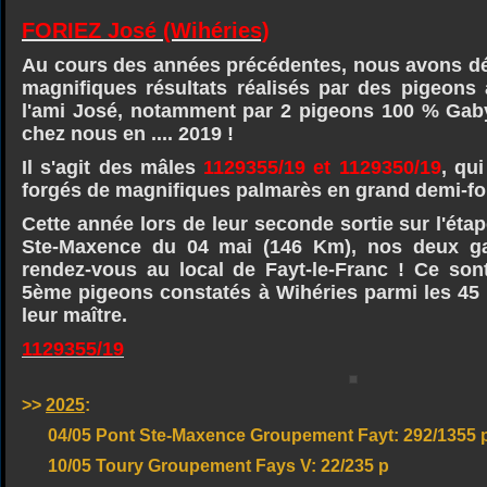
FORIEZ José (Wihéries)
Au cours des années précédentes, nous avons déj
magnifiques résultats réalisés par des pigeons 
l'ami José, notamment par 2 pigeons 100 % Ga
chez nous en .... 2019 !
Il s'agit des mâles
1129355/19 et 1129350/19
, qu
forgés de magnifiques palmarès en grand demi-fo
Cette année lors de leur seconde sortie sur l'éta
Ste-Maxence du 04 mai (146 Km), nos deux gai
rendez-vous au local de Fayt-le-Franc ! Ce sont
5ème pigeons constatés à Wihéries parmi les 45
leur maître.
1129355/19
>>
2025
:
04/05 Pont Ste-Maxence Groupement Fayt: 292/1355 
10/05 Toury Groupement Fays V: 22/235 p