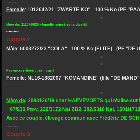
----------
Femelle
: 1012642/21 "ZWARTE KO" - 100 % Ko (PF "PA
Mère de
: 2110766/25 - femelle noire très tardive'25
----------
Couple 2
Mâle
: 6003272/23 "COLA" - 100 % Ko (ELITE) - (PF "DE
Pas encore élevé chez nous !
Femelle
: NL16-1882007 "KOMANDINE" (fille "DE MAND"
Mère de
: 2093126/19 chez HAEVEVOETS qui réalise sur 
67/936 Prov, 220/3172 Nat ZB2, 382/6310 Nat, 1501/1710
Avec ce couple, élevage commun avec Frédéric DE S
----------
Couple 3