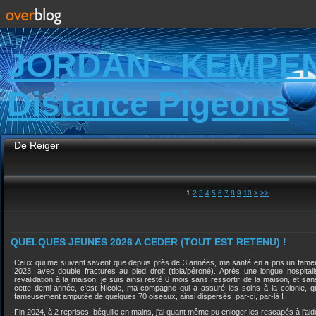
JORDAN - KEMPE
Distance Pigeons
De Reiger
1
2
3
4
5
6
7
8
9
10
>
>>
QUELQUES JEUNES 2026 A CEDER (TOUT EST RETENU) !
Ceux qui me suivent savent que depuis près de 3 années, ma santé en a pris un fam
2023, avec double fractures au pied droit (tibia/péroné). Après une longue hospita
revalidation à la maison, je suis ainsi resté 6 mois sans ressortir de la maison, et 
cette demi-année, c'est Nicole, ma compagne qui a assuré les soins à la colonie, qu
fameusement amputée de quelques 70 oiseaux, ainsi dispersés par-ci, par-là !
Fin 2024, à 2 reprises, béquille en mains, j'ai quant même pu enloger les rescapés à l'aid