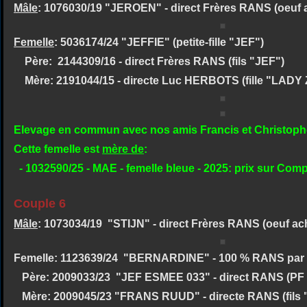
Mâle
: 1076030/19 "JEROEN" - direct Frères RANS (oeuf 
Femelle
: 5036174/24 "JEFFIE" (petite-fille "JEF")
Père: 2144309/16 - direct Frères RANS (fils "JEF")
Mère: 2191044/15 - directe Luc HERBOTS (fille "LADY
Elevage en commun avec nos amis Francis et Christop
Cette femelle est
mère de
:
- 1032590/25 - MAE - femelle bleue - 2025: prix sur Com
Couple 6
Mâle
: 1073034/19 "STIJN" - direct Frères RANS (oeuf ac
Femelle: 1123639/24 "BERNARDINE" - 100 % RANS par
Père: 2009033/23 "JEF ESMEE 033" - direct RANS (PF
Mère: 2009045/23 "FRANS RUUD" - directe RANS (fils