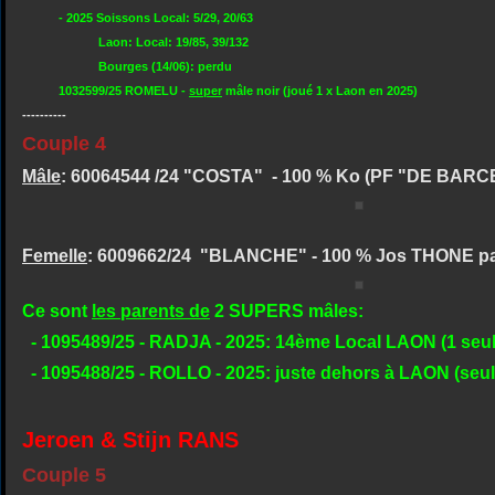
- 2025 Soissons Local: 5/29, 20/63
Laon: Local: 19/85, 39/132
Bourges (14/06): perdu
1032599/25 ROMELU -
super
mâle noir (joué 1 x Laon en 2025)
----------
Couple 4
Mâle
: 60064544 /24 "COSTA" - 100 % Ko (PF "DE BAR
Femelle
: 6009662/24 "BLANCHE" - 100 % Jos THONE p
Ce sont
les parents de
2 SUPERS mâles:
- 1095489/25 - RADJA - 2025: 14ème Local LAON (1 seul
- 1095488/25 - ROLLO - 2025: juste dehors à LAON (seu
Jeroen & Stijn RANS
Couple 5