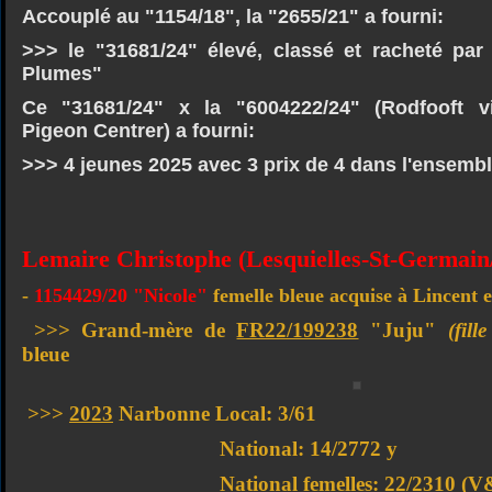
Accouplé au "1154/18", la "2655/21" a fourni:
>>> le "31681/24" élevé, classé et racheté par
Plumes"
Ce "31681/24" x la "6004222/24" (Rodfooft 
Pigeon Centrer) a fourni:
>>> 4 jeunes 2025 avec 3 prix de 4 dans l'ensemb
Lemaire Christophe (Lesquielles-St-Germain
-
1154429/20 "Nicole"
femelle bleue acquise à Lincent 
>>> Grand-mère de
FR22/199238
"Juju"
(fil
bleue
>>>
2023
Narbonne Local: 3/61
National: 14/2772 y
National femelles: 22/2310 (V&